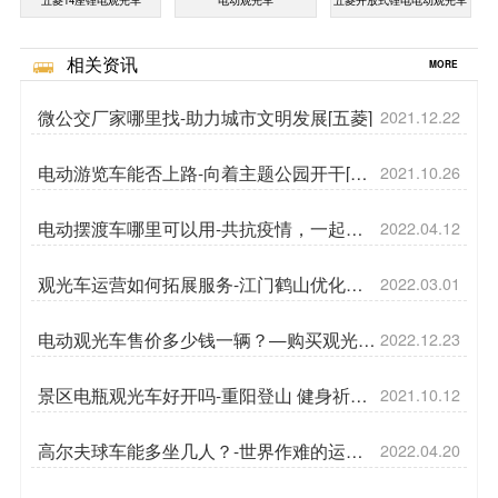
五菱14座锂电观光车
电动观光车
五菱开放式锂电电动观光车
相关资讯
MORE
微公交厂家哪里找-助力城市文明发展[五菱]
2021.12.22
电动游览车能否上路-向着主题公园开干[五
2021.10.26
菱]
电动摆渡车哪里可以用-共抗疫情，一起
2022.04.12
守“沪”[五菱]
观光车运营如何拓展服务-江门鹤山优化升
2022.03.01
级景区便民服务[五菱]
电动观光车售价多少钱一辆？—购买观光车
2022.12.23
时需要注意什么[五菱]
景区电瓶观光车好开吗-重阳登山 健身祈福
2021.10.12
两相宜[五菱]
高尔夫球车能多坐几人？-世界作难的运动
2022.04.20
之一[五菱]