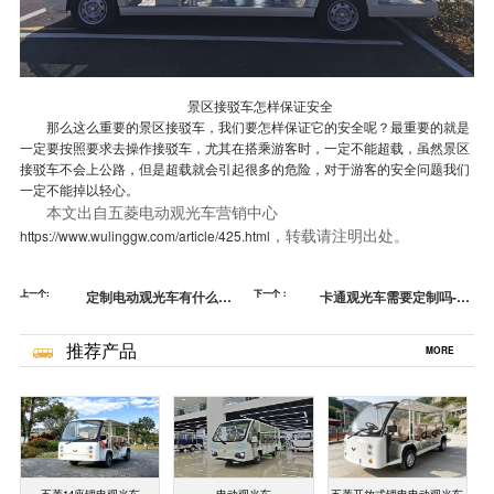
景区接驳车怎样保证安全
那么这么重要的景区接驳车，我们要怎样保证它的安全呢？最重要的就是
一定要按照要求去操
作接驳车，尤其在搭乘游客时，一定不能超载，虽然景区
接驳车不会上公路，但是超载就会引起很多的危险，对于游客的安全问题我们
一定不能掉以轻心。
本文出自五菱电动观光车营销中心
，转载请注明出处。
https://www.wulinggw.com/article/425.html
上一个:
定制电动观光车有什么要
下一个：
卡通观光车需要定制吗-观
求-只有你想不到，没有做
光车变形！[五菱]
不到[五菱]
推荐产品
MORE