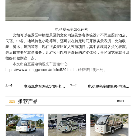
电动观光车怎么运营
比如可以在景区中根据景区的文化内涵及游客体验设计不同主题的酒店、
民宿、中餐、地域特色小吃等等。还可以在特定时间开展实景表演，比如歌
舞，魔术，舞蹈等等，现在很多景区加入夜游项目，其中多就是各类的表演。
最后最重要的就是服务，让游客可以有更舒适的游览体验，景区游览车就可以
很好的做到这一点。
本文出自五菱电动观光车营销中心
https://www.wulinggw.com/article/529.html
，转载请注明出处。
上一个:
电动观光车怎么定制-卡通
下一个：
电动观光车哪里买-电动观
造型受欢迎[五菱]
光车怎么保养[五菱]
推荐产品
MORE