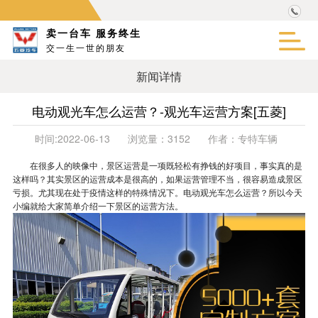
卖一台车 服务终生
交一生一世的朋友
新闻详情
电动观光车怎么运营？-观光车运营方案[五菱]
时间:
2022-06-13
浏览量：
3152
作者：
专特车辆
在很多人的映像中，景区运营是一项既轻松有挣钱的好项目，事实真的是
这样吗？其实景区的运营成本是很高的，如果运营管理不当，很容易造成景区
亏损。尤其现在处于疫情这样的特殊情况下。电动观光车怎么运营？所以今天
小编就给大家简单介绍一下景区的运营方法。