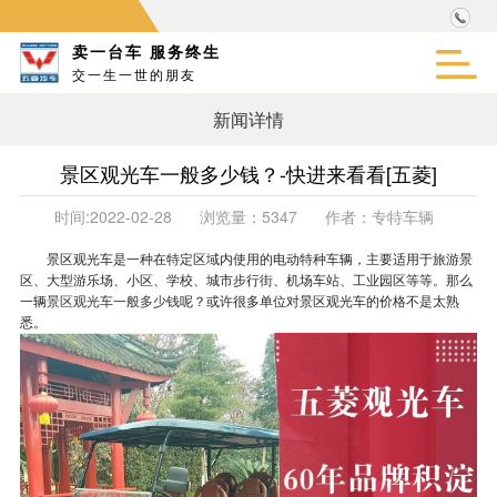
卖一台车 服务终生
交一生一世的朋友
新闻详情
景区观光车一般多少钱？-快进来看看[五菱]
时间:
2022-02-28
浏览量：
5347
作者：
专特车辆
景区观光车是一种在特定区域内使用的电动特种车辆，主要适用于旅游景
区、大型游乐场、
小区、学校、城市步行街、机场车站、工业园区等等。那么
一辆
景区观光车一般多少钱
呢？或许很多单位对景区观光车的价格不是太熟
悉。