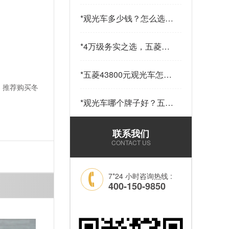
少钱一辆？五菱43800元
14座观光车——购车指南
*
观光车多少钱？怎么选？
请查收…
五菱43800元观光车给出
答案…
*
4万级务实之选，五菱
43800观光车，兼顾实用
与性价比…
*
五菱43800元观光车怎么
样？科技加持，让“最后
。推荐购买冬
一公里”接驳更舒心！…
*
观光车哪个牌子好？五菱
43800元14座锂电观光车
——选靠谱品牌，看质量
联系我们
和耐用就够了！…
CONTACT US
7*24 小时咨询热线 :
400-150-9850