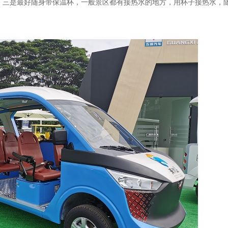
，三是最好随身带保温杯，一般景区都有接热水的地方，用杯子接热水，