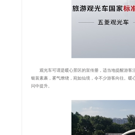
观光车可谓是暖心景区的宣传册，适当地提醒游客
银装素裹，雾气缭绕，宛如仙境，令不少游客向往。暖
问中提升。