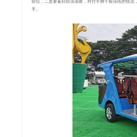
部位，二是要备好防冻油膏，对付手脚干裂冻疮的情况
手。