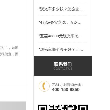
少钱一辆？五菱43800元
14座观光车——购车指南
*
观光车多少钱？怎么选？
请查收…
五菱43800元观光车给出
答案…
*
4万级务实之选，五菱
43800观光车，兼顾实用
与性价比…
*
五菱43800元观光车怎么
样？科技加持，让“最后
一公里”接驳更舒心！…
孩为主，如果
*
观光车哪个牌子好？五菱
是很便宜，因
43800元14座锂电观光车
——选靠谱品牌，看质量
联系我们
和耐用就够了！…
CONTACT US
7*24 小时咨询热线 :
400-150-9850