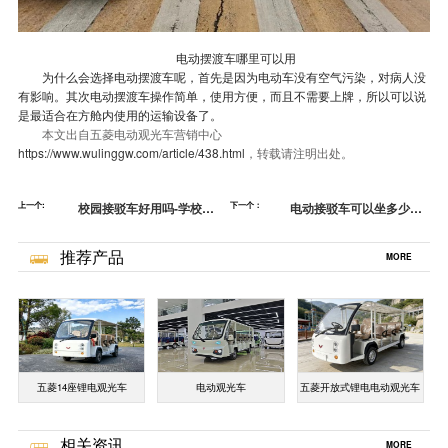
电动摆渡车哪里可以用
为什么会选择电动摆渡车呢，首先是因为电动车没有空气污染，对病人没
有影响。其次电动摆渡车操作简单，使用方便，而且不需要上牌，所以可以说
是最适合在方舱内使用的运输设备了。
本文出自五菱电动观光车营销中心
https://www.wulinggw.com/article/438.html
，转载请注明出处。
上一个:
校园接驳车好用吗-学校这
下一个：
电动接驳车可以坐多少
么多，坐车去看看[五菱]
人？-能和公交拼一拼[五
菱]
推荐产品
MORE
五菱14座锂电观光车
电动观光车
五菱开放式锂电电动观光车
相关资讯
MORE