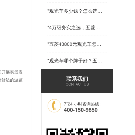
少钱一辆？五菱43800元
14座观光车——购车指南
*
观光车多少钱？怎么选？
请查收…
五菱43800元观光车给出
答案…
*
4万级务实之选，五菱
43800观光车，兼顾实用
与性价比…
*
五菱43800元观光车怎么
样？科技加持，让“最后
一公里”接驳更舒心！…
*
观光车哪个牌子好？五菱
43800元14座锂电观光车
间开展实景表
——选靠谱品牌，看质量
联系我们
更舒适的游览
和耐用就够了！…
CONTACT US
7*24 小时咨询热线 :
400-150-9850