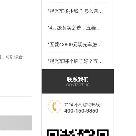
少钱一辆？五菱43800元
14座观光车——购车指南
*
观光车多少钱？怎么选？
请查收…
五菱43800元观光车给出
答案…
*
4万级务实之选，五菱
43800观光车，兼顾实用
与性价比…
*
五菱43800元观光车怎么
样？科技加持，让“最后
时，可以综合
一公里”接驳更舒心！…
*
观光车哪个牌子好？五菱
43800元14座锂电观光车
——选靠谱品牌，看质量
联系我们
和耐用就够了！…
CONTACT US
7*24 小时咨询热线 :
400-150-9850