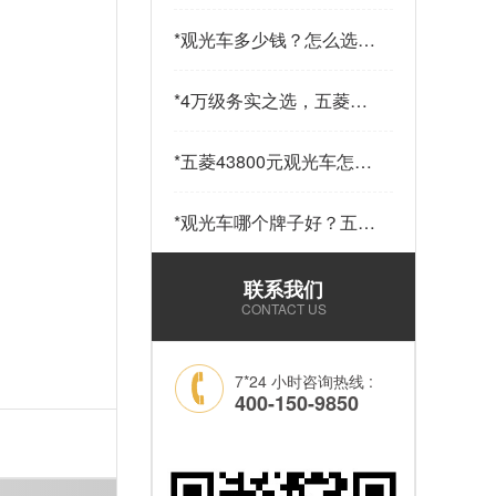
少钱一辆？五菱43800元
14座观光车——购车指南
*
观光车多少钱？怎么选？
请查收…
五菱43800元观光车给出
答案…
*
4万级务实之选，五菱
43800观光车，兼顾实用
与性价比…
*
五菱43800元观光车怎么
样？科技加持，让“最后
一公里”接驳更舒心！…
*
观光车哪个牌子好？五菱
43800元14座锂电观光车
——选靠谱品牌，看质量
联系我们
和耐用就够了！…
CONTACT US
7*24 小时咨询热线 :
400-150-9850