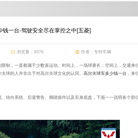
钱一台-驾驶安全尽在掌控之中[五菱]
浏览量：
3076
作者：
专特车辆
的限制，一直都属于少数派运动。时间上，一场球赛长；空间上，交通来
尔夫球的人并非出于对高尔夫球文化的认同。
高尔夫球车多少钱一台
，来
况、转向系统、后退警告、脚踏操作以及车身底盘，下面一一说明各个部