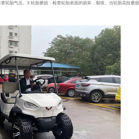
查轮胎气压。3.轮胎磨损：检查轮胎表面的损坏，裂痕。当轮胎花纹磨损低