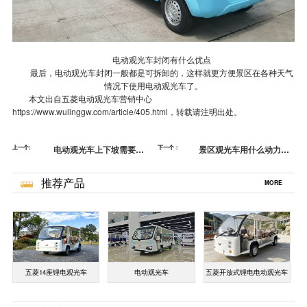
电动观光车封闭有什么优点
最后，电动观光车封闭一般都是可拆卸的，这样就更方便景区在各种天气
情况下使用电动观光车了。
本文出自五菱电动观光车营销中心
https://www.wulinggw.com/article/405.html
，转载请注明出处。
上一个:
电动观光车上下坡需要注
下一个：
景区观光车用什么动力
意什么？-上下坡要小心[五
好？-适合的才是好的[五
菱]
菱]
推荐产品
MORE
五菱14座锂电观光车
电动观光车
五菱开放式锂电电动观光车