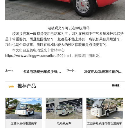
电动观光车可以在学校用吗
校园接驳车一般都是使用电动车为主，因为在校园中空气质量和环境保护
是非常重要的。而且校园接驳车一般都是不能上路的，所以如果使用燃油车，
加油也是个麻烦事。所以在规模比较大的校区接驳车是必须要有的。
本文出自五菱电动观光车营销中心
https://www.wulinggw.com/article/509.html
，转载请注明出处。
上一个:
卡通电动观光车多少钱一
下一个：
决定电动观光车性能的技
辆？[五菱]
术是什么？-电动观光车的
三大性能技术[五菱]
推荐产品
MORE
五菱14座锂电观光车
电动观光车
五菱开放式锂电电动观光车