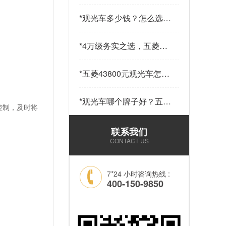
少钱一辆？五菱43800元
14座观光车——购车指南
*
观光车多少钱？怎么选？
请查收…
五菱43800元观光车给出
答案…
*
4万级务实之选，五菱
43800观光车，兼顾实用
与性价比…
*
五菱43800元观光车怎么
样？科技加持，让“最后
一公里”接驳更舒心！…
*
观光车哪个牌子好？五菱
控制，及时将
43800元14座锂电观光车
——选靠谱品牌，看质量
联系我们
和耐用就够了！…
CONTACT US
7*24 小时咨询热线 :
400-150-9850