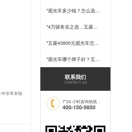
少钱一辆？五菱43800元
14座观光车——购车指南
*
观光车多少钱？怎么选？
请查收…
五菱43800元观光车给出
答案…
*
4万级务实之选，五菱
43800观光车，兼顾实用
与性价比…
*
五菱43800元观光车怎么
样？科技加持，让“最后
一公里”接驳更舒心！…
*
观光车哪个牌子好？五菱
43800元14座锂电观光车
——选靠谱品牌，看质量
联系我们
和耐用就够了！…
CONTACT US
一件非常幸福
7*24 小时咨询热线 :
400-150-9850