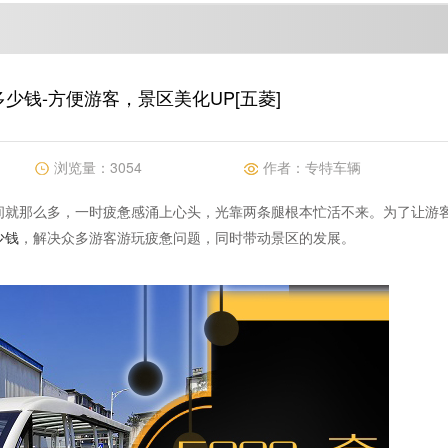
少钱-方便游客，景区美化UP[五菱]
浏览量：
3054
作者：
专特车辆
间就那么多，一时疲惫感涌上心头，光靠两条腿根本忙活不来。为了让游
少钱
，解决众多游客游玩疲惫问题，同时带动景区的发展。