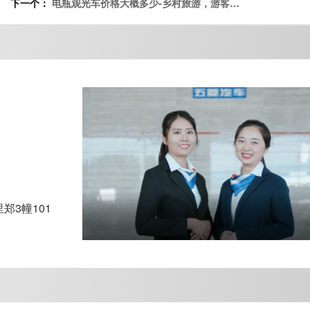
下一个：
电瓶观光车价格大概多少-乡村旅游，游客多
选择，村民喜增收[五菱]
3幢101