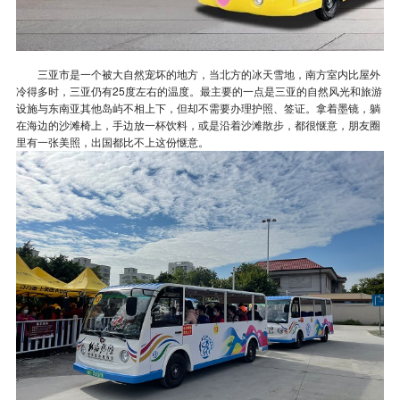
三亚市是一个被大自然宠坏的地方，当北方的冰天雪地，南方室内比屋外
冷得多时，三亚仍有25度左右的温度。最主要的一点是三亚的自然风光和旅游
设施与东南亚其他岛屿不相上下，但却不需要办理护照、签证。拿着墨镜，躺
在海边的沙滩椅上，手边放一杯饮料，或是沿着沙滩散步，都很惬意，朋友圈
里有一张美照，出国都比不上这份惬意。