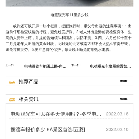
电瓶观光车11座多少钱
或许还可以开辟一块小栏目，提醒旅行时，带父母出游的注意事项：1.出
游前仔细检查线路的行程，避免过度折腾。2.老人外出旅游前要检查身体，生
病的人要带上药，并提前告知领队和团友，以防不测。3.四、六月份和十至十
二月是老年人出游的黄金时段，此时无论北方或南方都不会太热4.节奏舒缓，
避免过度疲劳。5.要注意脚的保护，每天晚上睡觉前用热水泡脚。
上一个:
电动游览车能否上路-向着
下一个：
电动观光车发展前景如何-
主题公园开干[五菱]
未来动向[五菱]
推荐产品
MORE
相关资讯
MORE
电动观光车可以在冬天使用吗？-冬季电动
2022.03.18
观光车电池保养[五菱]
摆渡车报价多少-5A景区首选[五菱]
2022.02.10