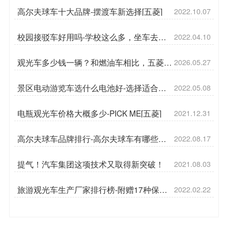
高尔夫球车十大品牌-摆渡车新选择[五菱]
2022.10.07
校园接驳车好用吗-学校这么多，坐车去看
2022.04.10
看[五菱]
观光车多少钱一辆？和燃油车相比，五菱
2026.05.27
43800元观光车值不值得买？
景区电动游览车选什么电池好-选择适合自
2022.05.08
己的[五菱]
电瓶观光车价格大概多少-PICK ME[五菱]
2021.12.31
高尔夫球车品牌排行-高尔夫球车有哪些优
2022.08.17
势呢[五菱]
提气！汽车集团这项技术又取得新突破！
2021.08.03
旅游观光车生产厂家排行榜-附赠17种保养
2022.02.22
方法[五菱]