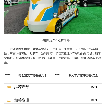
8座观光车什么牌子好
在许多欧洲国家，啤酒车很流行，中间有一张大桌子，下面是自行车脚
踏，所有人都可以一边骑车一边喝着酒，尽管真正让汽车移动的是司机，顾客
仍然对这种体验感到兴奋。配上灯光装饰，今晚最靓的仔就在就在这辆车上诞
生。
上一个:
电动观光车需要接几个电
下一个：
观光车厂家哪里有-安全驾
池-跑的远载得多的配置[五
驶，幸福上路[五菱]
菱]
推荐产品
MORE
相关资讯
MORE