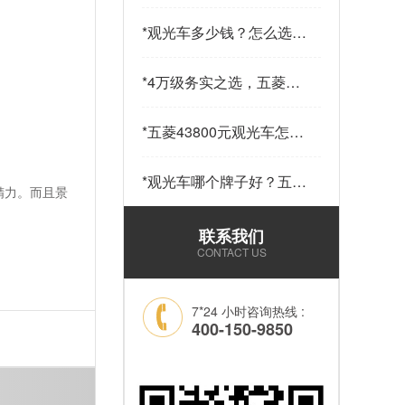
少钱一辆？五菱43800元
14座观光车——购车指南
*
观光车多少钱？怎么选？
请查收…
五菱43800元观光车给出
答案…
*
4万级务实之选，五菱
43800观光车，兼顾实用
与性价比…
*
五菱43800元观光车怎么
样？科技加持，让“最后
一公里”接驳更舒心！…
*
观光车哪个牌子好？五菱
精力。而且景
43800元14座锂电观光车
——选靠谱品牌，看质量
联系我们
和耐用就够了！…
CONTACT US
7*24 小时咨询热线 :
400-150-9850