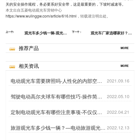
关的安全操作规程，务必要系好安全带，这是最重要的，下坡时减速等。
本文出自五菱电动观光车营销中心
https://www.wulinggw.com/article/616.html
，转载请注明出处。
上一个:
观光车多少钱一辆-观光车
下一个：
观光车厂家选哪家好？—
为什么要选电动的[五菱]
挑选观光车应注意什么[五
菱]
推荐产品
MORE
相关资讯
MORE
电动观光车需要牌照吗-人性化的内部空间
2021.09.16
设计[五菱]
驾驶电动高尔夫球车有哪些技巧-操作简单
2022.05.10
更要小心驾驶[五菱]
定制电动观光车有哪些注意事项-不仅仅是
2022.04.21
为了美观[五菱]
旅游观光车多少钱一辆？—电动旅游观光车
2022.12.13
开进美丽乡村[五菱]