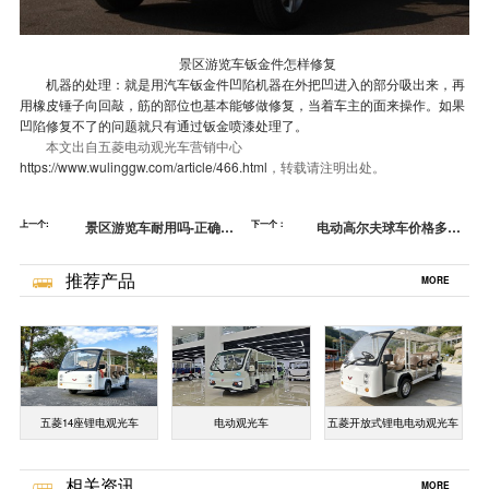
景区游览车钣金件怎样修复
机器的处理：就是用汽车钣金件凹陷机器在外把凹进入的部分吸出来，再
用橡皮锤子向回敲，筋的部位也基本能够做修复，当着车主的面来操作。如果
凹陷修复不了的问题就只有通过钣金喷漆处理了。
本文出自五菱电动观光车营销中心
https://www.wulinggw.com/article/466.html
，转载请注明出处。
上一个:
景区游览车耐用吗-正确保
下一个：
电动高尔夫球车价格多少-
养方法[五菱]
深受海内外用户的喜好[五
菱]
推荐产品
MORE
五菱14座锂电观光车
电动观光车
五菱开放式锂电电动观光车
相关资讯
MORE