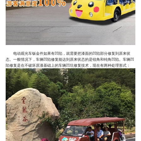
电动观光车钣金件如果有凹陷，就需要把漆面的凹陷部分修复到原来状
态。一般情况下，车辆凹陷修复能达到原来状态的是锐角和钝角凹陷。车辆凹
陷修复是在不破坏原漆基础上的车辆凹坑修复技术，现在有两种处理形式：