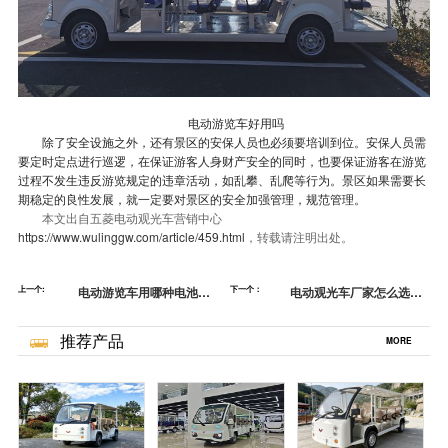
电动游览车好用吗
除了安全设施之外，还有景区的安保人员也必须要培训到位。安保人员需
要定时定点进行巡逻，在保证游客人身财产安全的同时，也要保证游客在游览
过程不发生违反游览规定的违章活动，如乱攀、乱爬等行为。景区如果需要长
期稳定的良性发展，就一定要对景区的安全加强管理，规范管理。
本文出自五菱电动观光车营销中心
https://www.wulinggw.com/article/459.html
，转载请注明出处。
上一个:
电动游览车用哪种电池合
下一个：
电动观光车厂家怎么选？-
适-没有最好只有合适[五
观光车选购技巧[五菱]
菱]
推荐产品
MORE