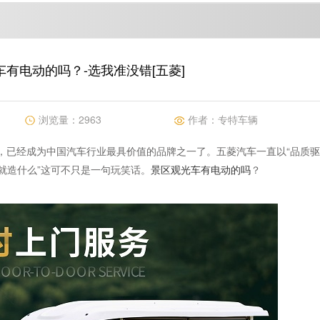
有电动的吗？-选我准没错[五菱]
浏览量：
2963
作者：
专特车辆
在，已经成为中国汽车行业最具价值的品牌之一了。五菱汽车一直以“品质驱
就造什么”这可不只是一句玩笑话。
景区观光车有电动的吗
？