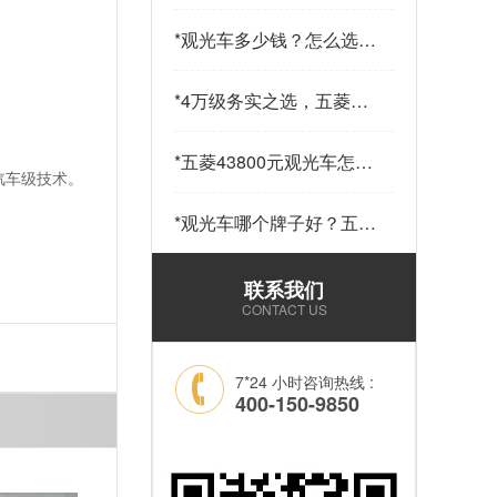
少钱一辆？五菱43800元
14座观光车——购车指南
*
观光车多少钱？怎么选？
请查收…
五菱43800元观光车给出
答案…
*
4万级务实之选，五菱
43800观光车，兼顾实用
与性价比…
*
五菱43800元观光车怎么
汽车级技术。
样？科技加持，让“最后
一公里”接驳更舒心！…
*
观光车哪个牌子好？五菱
43800元14座锂电观光车
——选靠谱品牌，看质量
联系我们
和耐用就够了！…
CONTACT US
7*24 小时咨询热线 :
400-150-9850