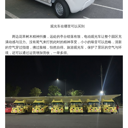
观光车在哪里可以买到
两边花草树木精神抖擞，远处的亭台错落有致，电动观光车让整个园区充
满动感与活力。没有尾气来打扰此时的精神享受，小小的噪音可以忽略，清新
的空气穿过指缝，拂过脸颊，怡然自得。旅游观光车，保护了景区的空气与环
境，还可以通过运营增加营收，一举多得。