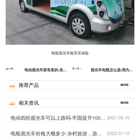
电瓶观光车能否买保险
上一个:
电动观光车那有卖的-发现
下一个：
观光车电瓶怎么选-我为什
果蔬收获的商机[五菱]
么更愿意选择电动[五菱]
推荐产品
MORE
相关资讯
MORE
电动四轮观光车可以上路吗-牢固提升100%
2021.09.15
的工艺[五菱]
电瓶观光车价格大概多少-乡村旅游，游客
2022.01.12
多选择，村民喜增收[五菱]