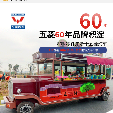
五菱
60
年品牌积淀
80%零件来源于五菱汽车
正宗
拥有
道路汽车生产资质
的观光车厂家