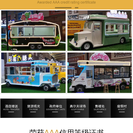
Awarded AAA credit rating certificate
荣获
AAA
信用等级证书