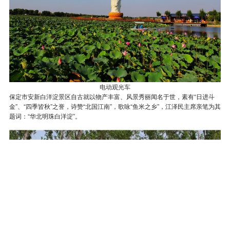
电动观光车
保定市安新白洋淀景区自古就以物产丰富、风景秀丽闻名于世，素有“日进斗
金”、“四季皆秋”之誉，诗赞“北国江南”，歌咏“鱼米之乡”，江泽民主席亲笔为其
题词：“华北明珠白洋淀”。