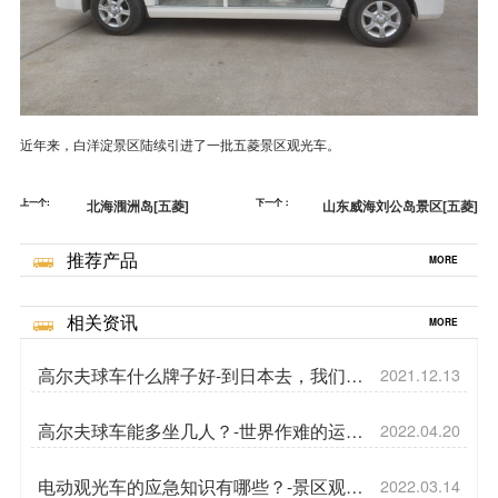
近年来，白洋淀景区陆续引进了一批五菱景区观光车。
上一个:
北海涠洲岛[五菱]
下一个：
山东威海刘公岛景区[五菱]
推荐产品
MORE
相关资讯
MORE
高尔夫球车什么牌子好-到日本去，我们又
2021.12.13
出国了！[五菱]
高尔夫球车能多坐几人？-世界作难的运动
2022.04.20
之一[五菱]
电动观光车的应急知识有哪些？-景区观光
2022.03.14