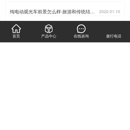
车应急知识很重要[五菱]
纯电动观光车前景怎么样-旅游和传统结合
2022.01.10
[五菱]
电动观光车品牌有哪些-为什么选择景交车
2021.11.12
[五菱]
首页
产品中心
在线咨询
拨打电话
游览车价格多少-你知道保险杠的真正作用
2022.02.09
吗[五菱]
电动8位观光车多少钱-分离式前后保险杠
2021.09.15
[五菱]
大座位燃油观光车怎么选-我帮你选[五菱]
2022.02.16