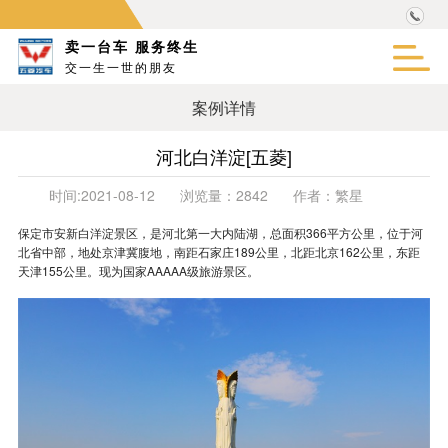
卖一台车 服务终生
交一生一世的朋友
案例详情
河北白洋淀[五菱]
时间:
2021-08-12
浏览量：
2842
作者：
繁星
保定市安新白洋淀景区，是河北第一大内陆湖，总面积366平方公里，位于河
北省中部，地处京津冀腹地，南距石家庄189公里，北距北京162公里，东距
天津155公里。现为国家AAAAA级旅游景区。