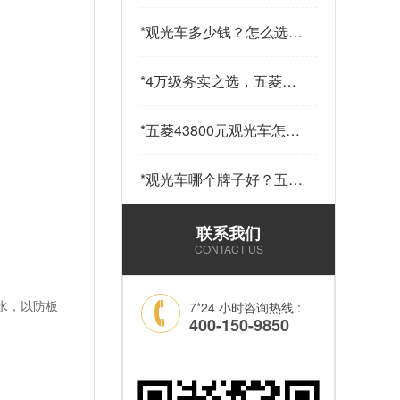
少钱一辆？五菱43800元
14座观光车——购车指南
*
观光车多少钱？怎么选？
请查收…
五菱43800元观光车给出
答案…
*
4万级务实之选，五菱
43800观光车，兼顾实用
与性价比…
*
五菱43800元观光车怎么
样？科技加持，让“最后
一公里”接驳更舒心！…
*
观光车哪个牌子好？五菱
43800元14座锂电观光车
——选靠谱品牌，看质量
联系我们
和耐用就够了！…
CONTACT US
纯水，以防板
7*24 小时咨询热线 :
400-150-9850