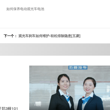
如何保养电动观光车电池
下一个：
观光车刹车如何维护-轻松排除隐患[五菱]
3幢101