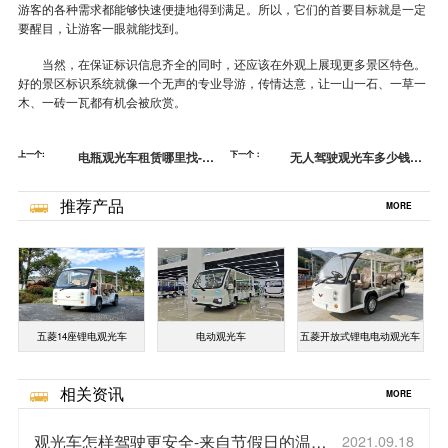
游客的各种需求都能够快速便捷地得到满足。所以，它们的首要目标就是一定
要醒目，让游客一眼就能找到。
当然，在保证标识信息齐全的同时，还应该在外观上展现更多景区特色。
好的景区标识系统就像一个无声的专业导游，传情达意，让一山一石、一草一
木、一砖一瓦都有机会被欣赏。
上一个:
电瓶观光车租赁哪里找-这
下一个：
无人驾驶观光车多少钱一
我也知道，省心省力[五菱]
辆-太空舱，科技升级旅游
[五菱]
推荐产品
MORE
五菱14座锂电观光车
电动观光车
五菱开放式锂电电动观光车
相关资讯
MORE
观光车怎样驾驶更安全-来自节假日的温馨
2021.09.18