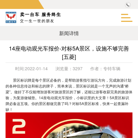
卖一台车 服务终生
交一生一世的朋友
新闻详情
14座电动观光车报价-对标5A景区，设施不够完善
[五菱]
时间:
2022-01-14
浏览量：
3297
作者：
专特车辆
景区标识牌是每个景区必备的，是帮助游客指引游玩方向，完成旅游计划
的各种信息传达和标志的牌子，简单来说，景区标识就是一个无声的沟通“桥
梁”。做好了不仅能增加游客对旅游景区的了解，还能让游客收获完美的旅游体
验，为复游做铺垫。
14座电动观光车报价
，小标识里的大文章！5A景区标识
牌必备这五项。
你的景区都做完善了吗？对标5A景区标准，快来一起查漏补
缺！