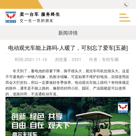
卖一台车 服务终生
交一生一世的朋友
新闻详情
电动观光车能上路吗-人暖了，可别忘了爱车[五菱]
时间:
2021-11-10
浏览量：
3331
作者：
专特车辆
冬天到了，蓄电池的容量下降，骑手很头大，观光车司机也很头大。这是
不可避免的一种物力现象，热胀冷缩嘛。可是如果不维护好电池，后续使用反
而会大打折扣，所以一定要做好冬季保养。
电动观光车能上路吗
？有特殊规定
的除外，通常是不能上路的，像那些封闭小区、园区、产业园都是可以使用
的，道路封闭，不连通机动车道。