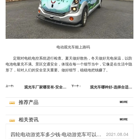
电动观光车能上路吗
定期对电机电控系统进行检查。夏天做好散热，冬天做好充电保温，以防
电池电量充不满。景区交通安全，体现在每一个细节当中，它像是在生活中隐
形了，却对人们的安全至关重要。做好细节，稳稳地把钱赚了。
上一个:
观光车厂家哪里有-安全驾
下一个：
观光车哪种好-选择合适用
驶，幸福上路[五菱]
车[五菱]
推荐产品
MORE
相关资讯
MORE
四轮电动游览车多少钱-电动游览车可以用
2021.08.04