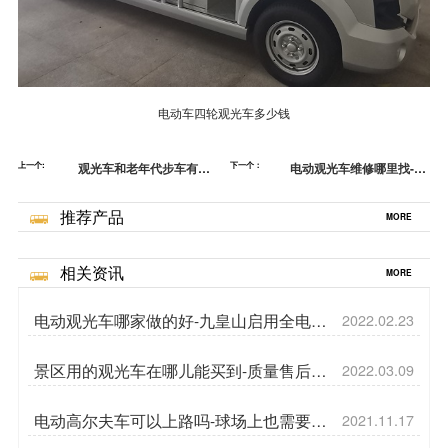
电动车四轮观光车多少钱
上一个:
观光车和老年代步车有区
下一个：
电动观光车维修哪里找-不
别吗-把握孝心出游的时机
同于夏天的电池状态[五菱]
[五菱]
推荐产品
MORE
相关资讯
MORE
电动观光车哪家做的好-九皇山启用全电动
2022.02.23
观光车[五菱]
景区用的观光车在哪儿能买到-质量售后双
2022.03.09
保障[五菱]
电动高尔夫车可以上路吗-球场上也需要格
2021.11.17
局[五菱]